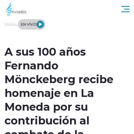
Click acá para ir directamente al contenido
SEÑAL
EN VIVO
Actualidad
A sus 100 años
Regional
Fernando
Tendencias
Mönckeberg recibe
Internacional
homenaje en La
Entrevistas
Moneda por su
Deportes
contribución al
combate de la