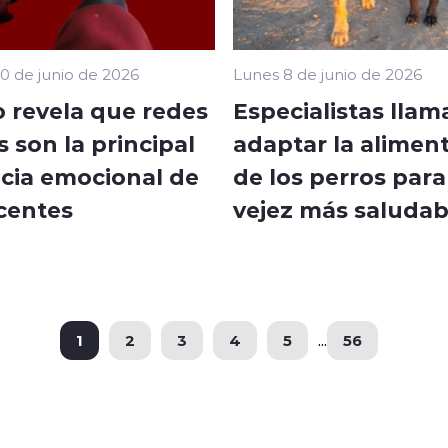
10 de junio de 2026
Lunes 8 de junio de 2026
o revela que redes
Especialistas llam
s son la principal
adaptar la alimen
ncia emocional de
de los perros par
centes
vejez más saludab
1
2
3
4
5
...
56