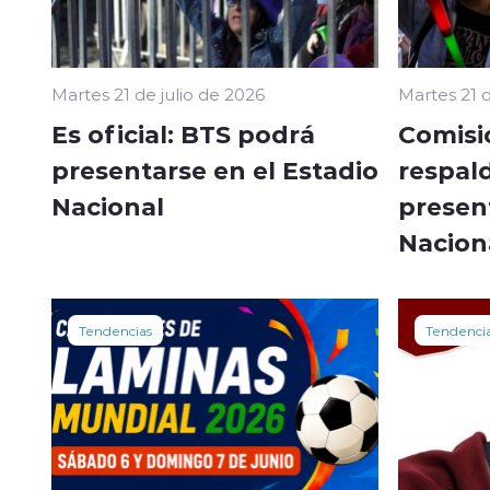
Martes 21 de julio de 2026
Martes 21 d
Es oficial: BTS podrá
Comisi
presentarse en el Estadio
respal
Nacional
present
Nacion
Tendencias
Tendenci