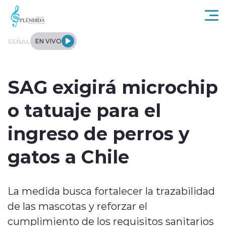
Click acá para ir directamente al contenido
SEÑAL
EN VIVO
Actualidad
SAG exigirá microchip
Regional
o tatuaje para el
Tendencias
ingreso de perros y
Internacional
gatos a Chile
Entrevistas
La medida busca fortalecer la trazabilidad
Deportes
de las mascotas y reforzar el
cumplimiento de los requisitos sanitarios