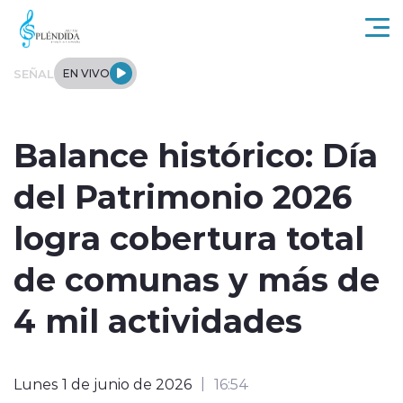
Click acá para ir directamente al contenido
SEÑAL
EN VIVO
Actualidad
Balance histórico: Día
Regional
del Patrimonio 2026
Tendencias
logra cobertura total
Internacional
de comunas y más de
Entrevistas
4 mil actividades
Deportes
Lunes 1 de junio de 2026
16:54