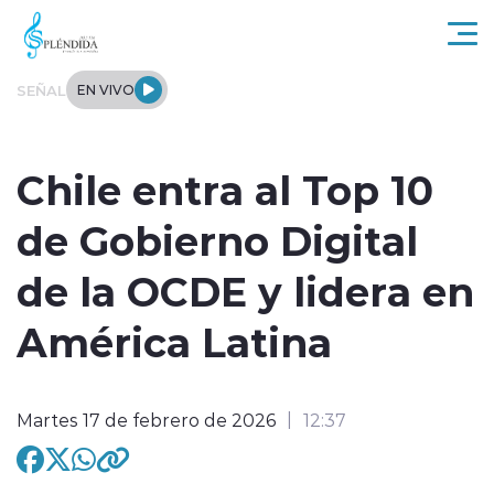
Click acá para ir directamente al contenido
SEÑAL
EN VIVO
Actualidad
Chile entra al Top 10
Regional
de Gobierno Digital
Tendencias
de la OCDE y lidera en
Internacional
América Latina
Entrevistas
Martes 17 de febrero de 2026
12:37
Deportes