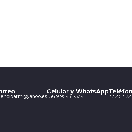
orreo
Celular y WhatsApp
Teléfon
lendidafm@yahoo.es
+56 9 954 87534
72 2 57 22