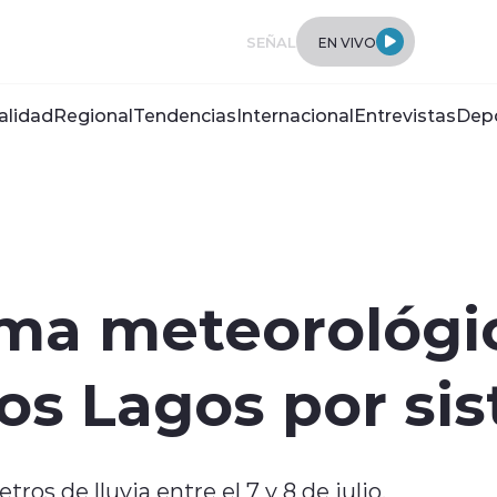
SEÑAL
EN VIVO
alidad
Regional
Tendencias
Internacional
Entrevistas
Dep
rma meteorológi
os Lagos por sis
ros de lluvia entre el 7 y 8 de julio.