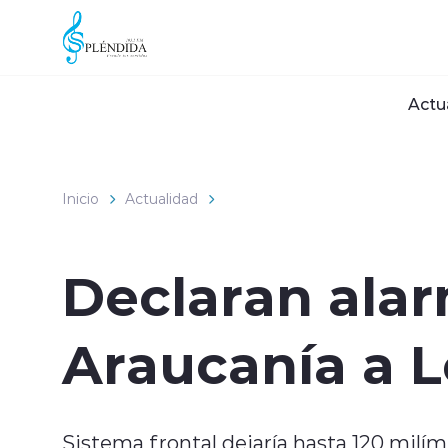
Click acá para ir directamente al contenido
Actu
Inicio
Actualidad
Declaran ala
Araucanía a L
Sistema frontal dejaría hasta 120 milímet