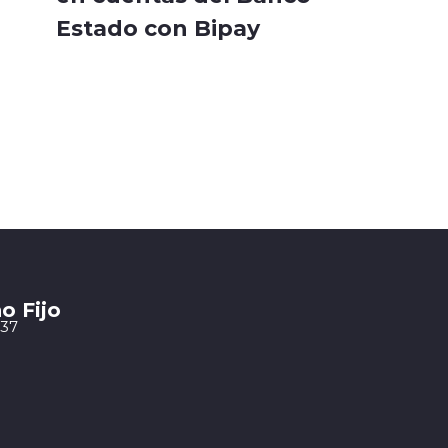
Estado con Bipay
o Fijo
 37