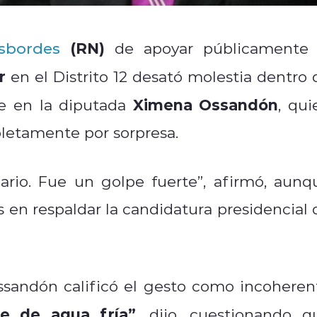
(RN)
sbordes
de apoyar públicamente 
r
en el Distrito 12 desató molestia dentro 
Ximena Ossandón
te en la diputada
, qui
letamente por sorpresa.
rio. Fue un golpe fuerte”, afirmó, aunq
en respaldar la candidatura presidencial 
sandón calificó el gesto como incoheren
e de agua fría”
, dijo, cuestionando q