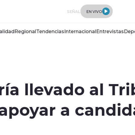
SEÑAL
EN VIVO
alidad
Regional
Tendencias
Internacional
Entrevistas
Dep
ía llevado al Tr
apoyar a candid