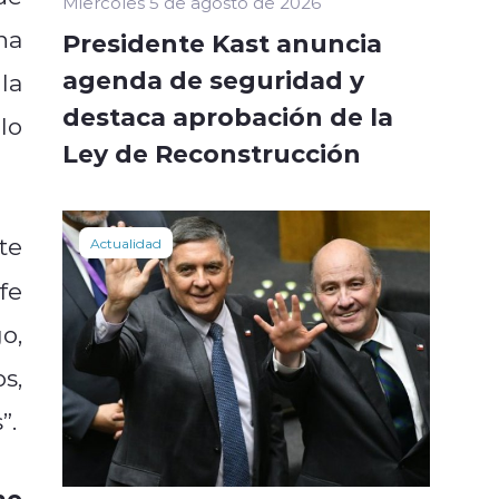
Miércoles 5 de agosto de 2026
na
Presidente Kast anuncia
agenda de seguridad y
la
destaca aprobación de la
lo
Ley de Reconstrucción
te
Actualidad
fe
o,
s,
”.
mo