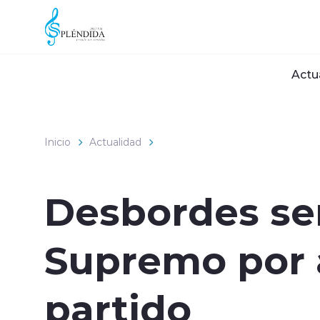
Click acá para ir directamente al contenido
Actu
Inicio
Actualidad
Desbordes ser
Supremo por 
partido