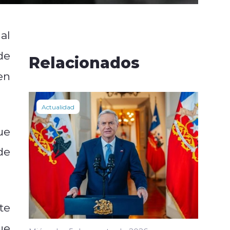
al
de
Relacionados
en
Actualidad
ue
de
te
ue