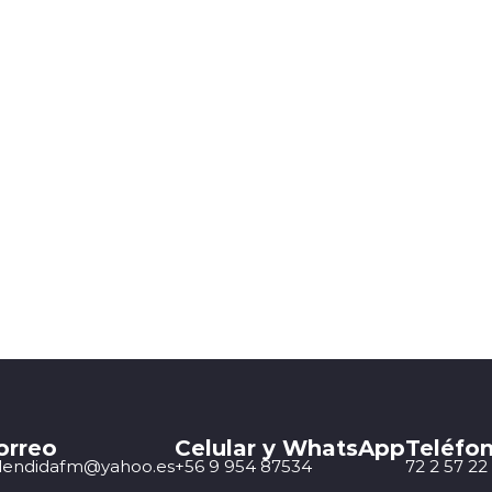
orreo
Celular y WhatsApp
Teléfon
lendidafm@yahoo.es
+56 9 954 87534
72 2 57 22