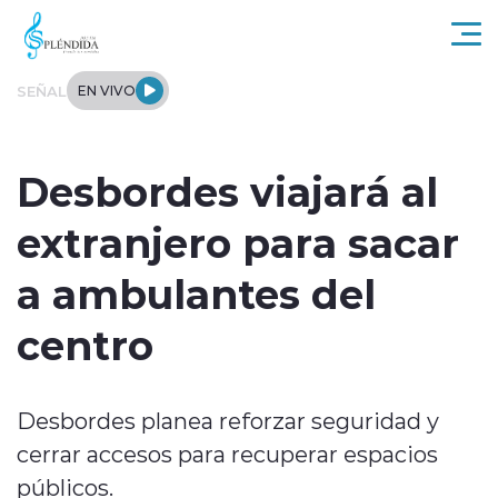
Click acá para ir directamente al contenido
SEÑAL
EN VIVO
Actualidad
Desbordes viajará al
Regional
extranjero para sacar
Tendencias
a ambulantes del
Internacional
centro
Entrevistas
Desbordes planea reforzar seguridad y
Deportes
cerrar accesos para recuperar espacios
públicos.