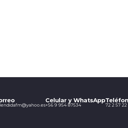
orreo
Celular y WhatsApp
Teléfon
lendidafm@yahoo.es
+56 9 954 87534
72 2 57 22