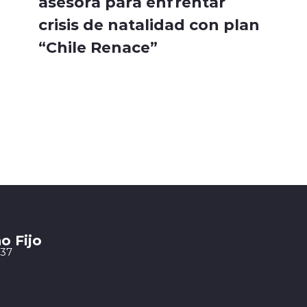
asesora para enfrentar
crisis de natalidad con plan
“Chile Renace”
o Fijo
 37