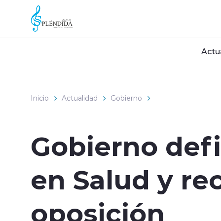
Click acá para ir directamente al contenido
Actu
Inicio
Actualidad
Gobierno
Gobierno def
en Salud y rec
oposición