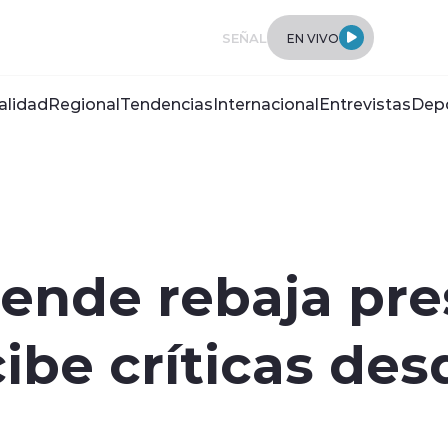
SEÑAL
EN VIVO
alidad
Regional
Tendencias
Internacional
Entrevistas
Dep
iende rebaja pre
ibe críticas des