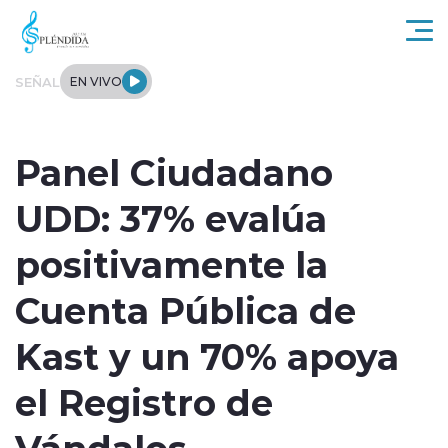
Click acá para ir directamente al contenido
SEÑAL
EN VIVO
Actualidad
Panel Ciudadano
Regional
UDD: 37% evalúa
Tendencias
positivamente la
Internacional
Cuenta Pública de
Entrevistas
Kast y un 70% apoya
Deportes
el Registro de
Vándalos