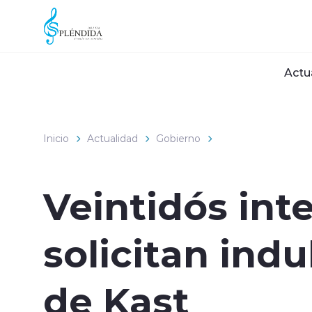
Click acá para ir directamente al contenido
Actu
Inicio
Actualidad
Gobierno
Veintidós int
solicitan indu
de Kast