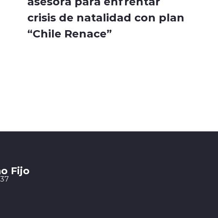
asesora para enfrentar
crisis de natalidad con plan
“Chile Renace”
o Fijo
 37