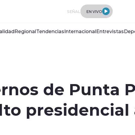
SEÑAL
EN VIVO
alidad
Regional
Tendencias
Internacional
Entrevistas
Dep
ernos de Punta 
lto presidencial