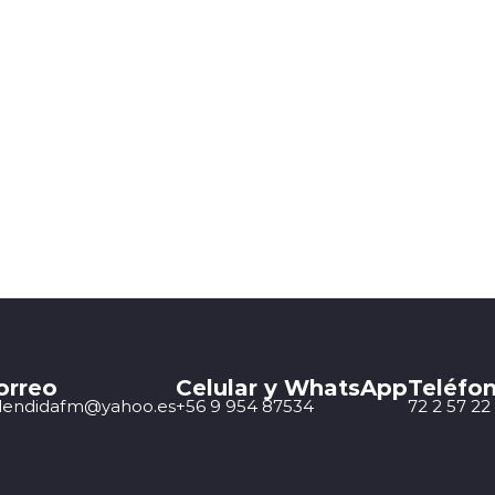
orreo
Celular y WhatsApp
Teléfon
lendidafm@yahoo.es
+56 9 954 87534
72 2 57 22