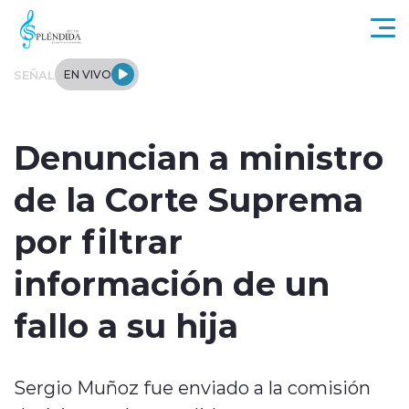
Click acá para ir directamente al contenido
SEÑAL
EN VIVO
Actualidad
Denuncian a ministro
Regional
de la Corte Suprema
Tendencias
por filtrar
Internacional
información de un
Entrevistas
fallo a su hija
Deportes
Sergio Muñoz fue enviado a la comisión