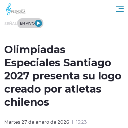
Click acá para ir directamente al contenido
SEÑAL
EN VIVO
Actualidad
Olimpiadas
Regional
Especiales Santiago
Tendencias
2027 presenta su logo
Internacional
creado por atletas
Entrevistas
chilenos
Deportes
Martes 27 de enero de 2026
15:23