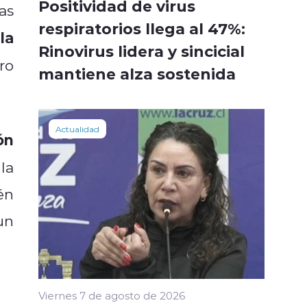
Positividad de virus
as
respiratorios llega al 47%:
la
Rinovirus lidera y sincicial
ro
mantiene alza sostenida
Actualidad
ón
la
én
un
Viernes 7 de agosto de 2026