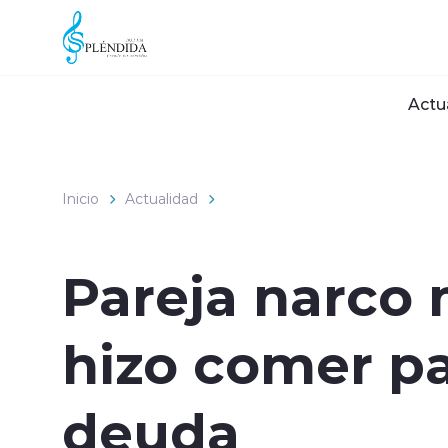
Click acá para ir directamente al contenido
Actu
Inicio
Actualidad
Pareja narco 
hizo comer pa
deuda