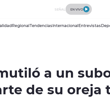
SEÑAL
EN VIVO
alidad
Regional
Tendencias
Internacional
Entrevistas
Dep
mutiló a un subo
rte de su oreja 