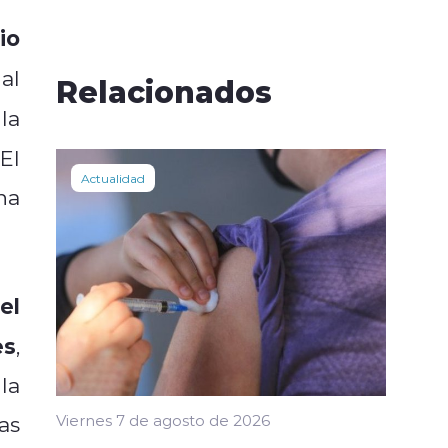
io
al
Relacionados
la
 El
Actualidad
na
el
es
,
la
as
Viernes 7 de agosto de 2026