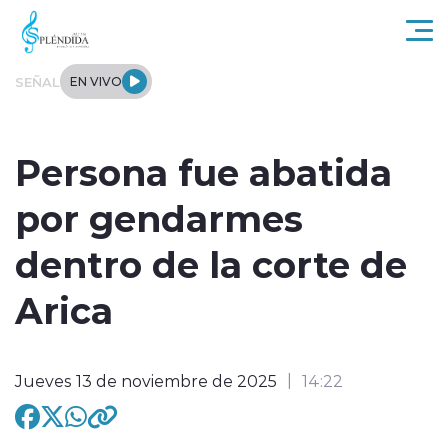
Click acá para ir directamente al contenido
SEÑAL
EN VIVO
Actualidad
Persona fue abatida
Regional
por gendarmes
Tendencias
dentro de la corte de
Internacional
Arica
Entrevistas
Jueves 13 de noviembre de 2025
14:22
Deportes