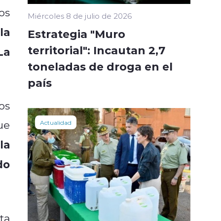
os
Miércoles 8 de julio de 2026
la
Estrategia "Muro
territorial": Incautan 2,7
La
toneladas de droga en el
país
os
ue
Actualidad
la
do
ta