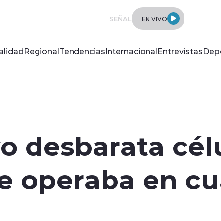
SEÑAL
EN VIVO
alidad
Regional
Tendencias
Internacional
Entrevistas
Dep
 desbarata célu
e operaba en cu