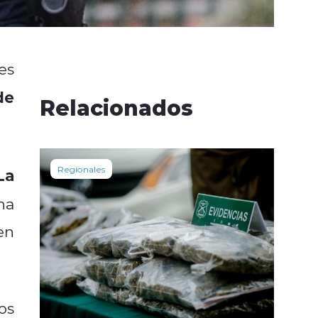
es
de
Relacionados
Regionales
La
na
en
os