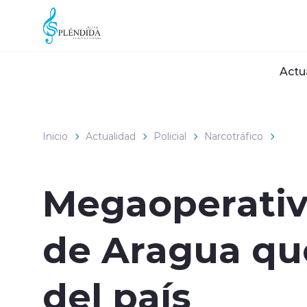
Click acá para ir directamente al contenido
Actu
Inicio
Actualidad
Policial
Narcotráfico
Megaoperativo
de Aragua qu
del país