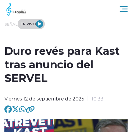
Click acá para ir directamente al contenido
SEÑAL
EN VIVO
Actualidad
Duro revés para Kast
Regional
tras anuncio del
Tendencias
SERVEL
Internacional
Viernes 12 de septiembre de 2025
10:33
Entrevistas
Deportes