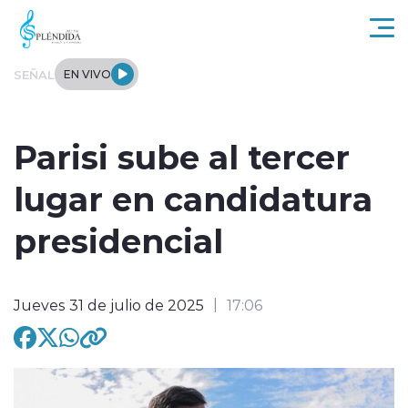
Click acá para ir directamente al contenido
SEÑAL
EN VIVO
Actualidad
Parisi sube al tercer
Regional
lugar en candidatura
Tendencias
presidencial
Internacional
Jueves 31 de julio de 2025
17:06
Entrevistas
Deportes