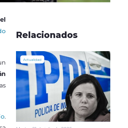
el
do
Relacionados
Actualidad
un
án
as
io
.
sa