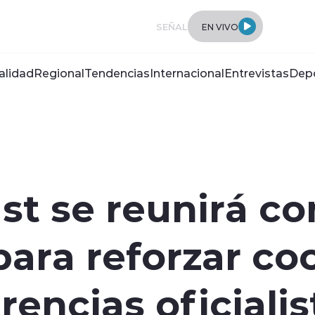
SEÑAL
EN VIVO
alidad
Regional
Tendencias
Internacional
Entrevistas
Dep
st se reunirá co
ara reforzar co
rencias oficialis