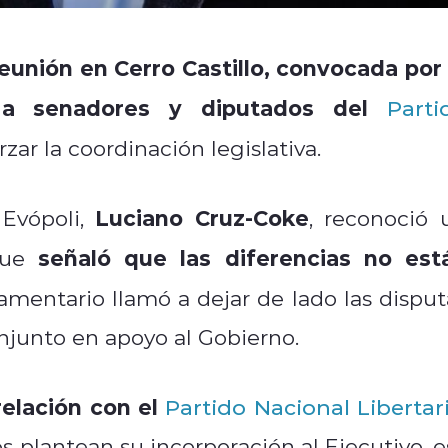
eunión en Cerro Castillo, convocada por 
t a senadores y diputados del
Parti
orzar la coordinación legislativa.
Luciano Cruz-Coke
 Evópoli,
, reconoció 
señaló que las diferencias no est
nque
rlamentario llamó a dejar de lado las disput
 conjunto en apoyo al Gobierno.
relación con el
Partido Nacional Libertar
s plantean su incorporación al Ejecutivo, e