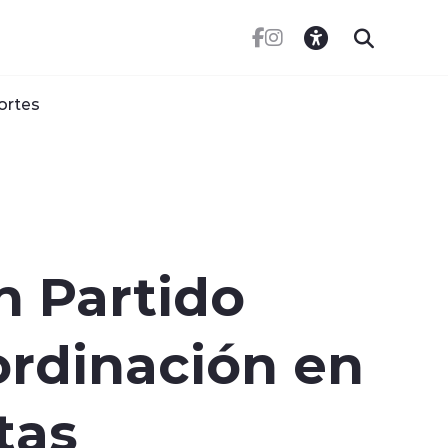
ortes
n Partido
ordinación en
tas