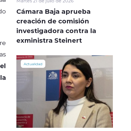
Martes 21 de julio de 2026
Cámara Baja aprueba
do
creación de comisión
investigadora contra la
exministra Steinert
re
as
el
Actualidad
la