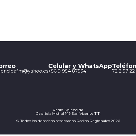
orreo
Celular y WhatsApp
Teléfon
lendidafm@yahoo.es
+56 9 954 87534
72 2 57 22
Radio Splendida
Gabriela Mistral 149 San Vicente T.T.
© Todos los derechos reservados Radios Regionales 2026