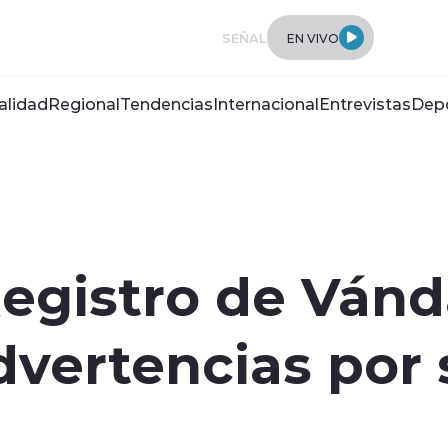
SEÑAL
EN VIVO
alidad
Regional
Tendencias
Internacional
Entrevistas
Dep
Registro de Ván
dvertencias por 