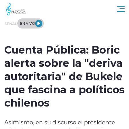
Click acá para ir directamente al contenido
SEÑAL
EN VIVO
Actualidad
Cuenta Pública: Boric
Regional
alerta sobre la "deriva
Tendencias
autoritaria" de Bukele
Internacional
que fascina a políticos
Entrevistas
chilenos
Deportes
Asimismo, en su discurso el presidente