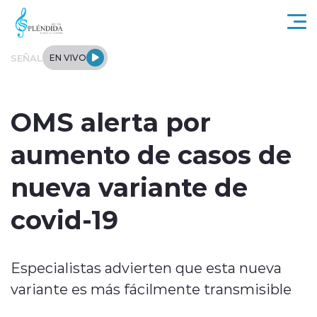
Click acá para ir directamente al contenido
SEÑAL
EN VIVO
Actualidad
OMS alerta por
Regional
aumento de casos de
Tendencias
nueva variante de
Internacional
covid-19
Entrevistas
Especialistas advierten que esta nueva
Deportes
variante es más fácilmente transmisible