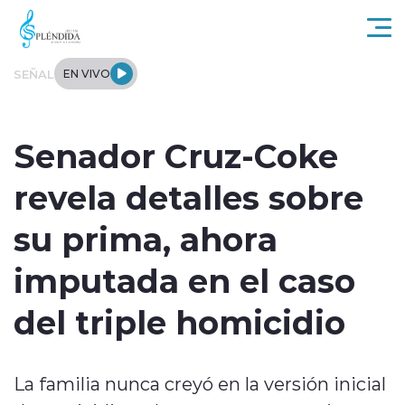
Click acá para ir directamente al contenido
SEÑAL
EN VIVO
Actualidad
Senador Cruz-Coke
Regional
revela detalles sobre
Tendencias
su prima, ahora
Internacional
imputada en el caso
Entrevistas
del triple homicidio
Deportes
La familia nunca creyó en la versión inicial