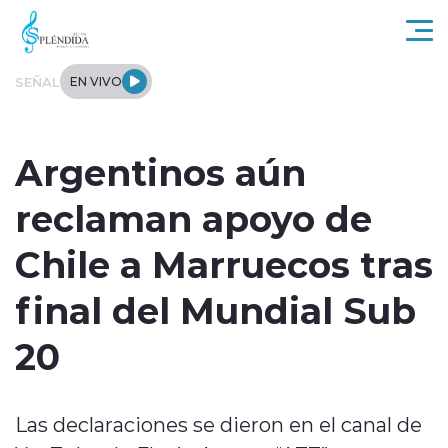
Click acá para ir directamente al contenido
SEÑAL
EN VIVO
Actualidad
Argentinos aún
Regional
reclaman apoyo de
Tendencias
Chile a Marruecos tras
Internacional
final del Mundial Sub
Entrevistas
20
Deportes
Las declaraciones se dieron en el canal de