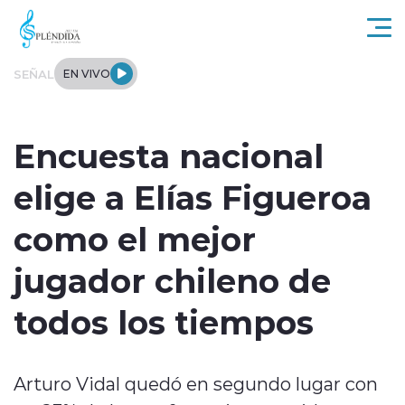
Click acá para ir directamente al contenido
SEÑAL
EN VIVO
Actualidad
Encuesta nacional
Regional
elige a Elías Figueroa
Tendencias
como el mejor
Internacional
jugador chileno de
Entrevistas
todos los tiempos
Deportes
Arturo Vidal quedó en segundo lugar con