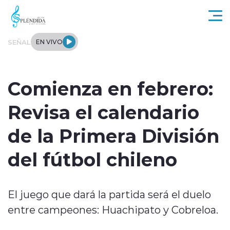
Click acá para ir directamente al contenido
SEÑAL
EN VIVO
Actualidad
Comienza en febrero:
Regional
Revisa el calendario
Tendencias
de la Primera División
Internacional
del fútbol chileno
Entrevistas
El juego que dará la partida será el duelo
Deportes
entre campeones: Huachipato y Cobreloa.