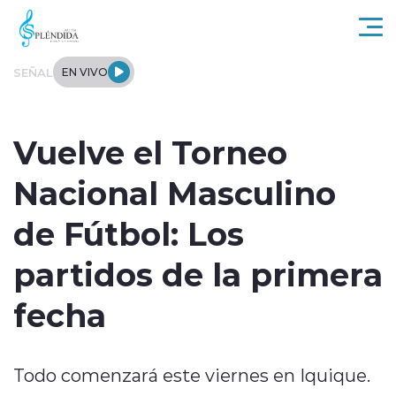
Click acá para ir directamente al contenido
SEÑAL
EN VIVO
Actualidad
Vuelve el Torneo
Regional
Nacional Masculino
Tendencias
de Fútbol: Los
Internacional
partidos de la primera
Entrevistas
fecha
Deportes
Todo comenzará este viernes en Iquique.