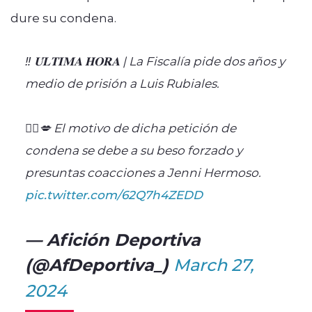
dure su condena.
‼️ 𝐔́𝐋𝐓𝐈𝐌𝐀 𝐇𝐎𝐑𝐀 | La Fiscalía pide dos años y
medio de prisión a Luis Rubiales.
🧑‍⚖️💋 El motivo de dicha petición de
condena se debe a su beso forzado y
presuntas coacciones a Jenni Hermoso.
pic.twitter.com/62Q7h4ZEDD
— Afición Deportiva
(@AfDeportiva_)
March 27,
2024