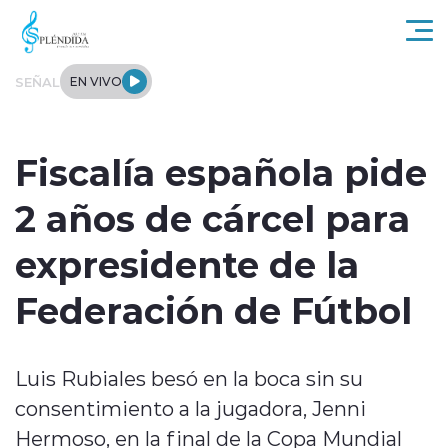
Click acá para ir directamente al contenido
SEÑAL
EN VIVO
Actualidad
Fiscalía española pide
Regional
2 años de cárcel para
Tendencias
expresidente de la
Internacional
Federación de Fútbol
Entrevistas
Luis Rubiales besó en la boca sin su
Deportes
consentimiento a la jugadora, Jenni
Hermoso, en la final de la Copa Mundial