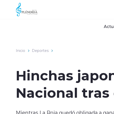
Click acá para ir directamente al contenido
Actu
Inicio
Deportes
Hinchas japon
Nacional tras 
Mientras La Roja quedó obligada a gana