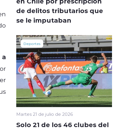
en Chile por prescripción
de delitos tributarios que
en
se le imputaban
do
Deportes
 a
or
er
us
Martes 21 de julio de 2026
Solo 21 de los 46 clubes del