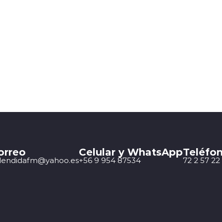
orreo
Celular y WhatsApp
Teléfon
lendidafm@yahoo.es
+56 9 954 87534
72 2 57 22