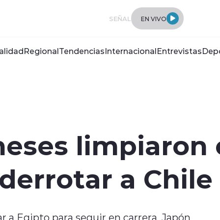
SEÑAL
EN VIVO
alidad
Regional
Tendencias
Internacional
Entrevistas
Dep
eses limpiaron 
derrotar a Chile
r a Egipto para seguir en carrera, Japón