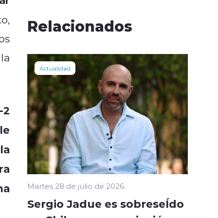
o,
Relacionados
os
la
Actualidad
-2
le
la
ra
ma
Martes 28 de julio de 2026
Sergio Jadue es sobreseÍdo