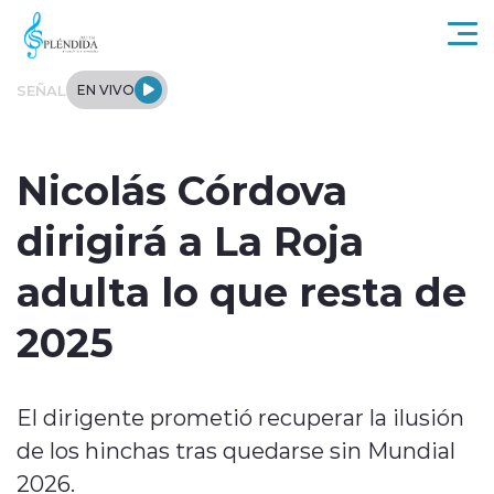
Click acá para ir directamente al contenido
SEÑAL
EN VIVO
Actualidad
Nicolás Córdova
Regional
dirigirá a La Roja
Tendencias
adulta lo que resta de
Internacional
2025
Entrevistas
El dirigente prometió recuperar la ilusión
Deportes
de los hinchas tras quedarse sin Mundial
2026.