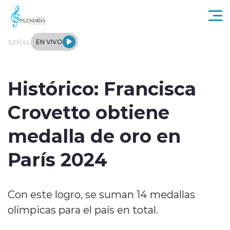
Click acá para ir directamente al contenido
SEÑAL
EN VIVO
Actualidad
Histórico: Francisca
Regional
Crovetto obtiene
Tendencias
medalla de oro en
Internacional
París 2024
Entrevistas
Con este logro, se suman 14 medallas
Deportes
olímpicas para el país en total.