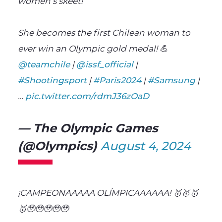
women’s skeet!
She becomes the first Chilean woman to
ever win an Olympic gold medal! 💪
@teamchile
|
@issf_official
|
#Shootingsport
|
#Paris2024
|
#Samsung
|
…
pic.twitter.com/rdmJ36zOaD
— The Olympic Games
(@Olympics)
August 4, 2024
¡CAMPEONAAAAA OLÍMPICAAAAAA! 🥇🥇🥇
🥇🥹🥹🥹🥹🥹