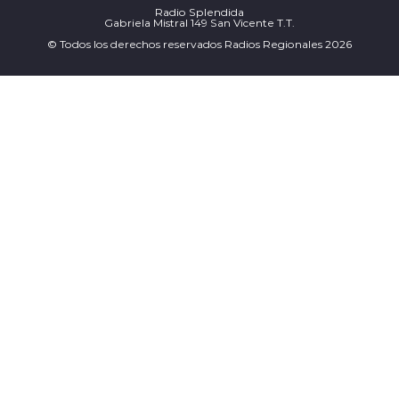
Radio Splendida
Gabriela Mistral 149 San Vicente T.T.
© Todos los derechos reservados Radios Regionales 2026