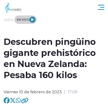
Click acá para ir directamente al contenido
SEÑAL
EN VIVO
Actualidad
Descubren pingüino
Regional
gigante prehistórico
Tendencias
en Nueva Zelanda:
Internacional
Pesaba 160 kilos
Entrevistas
Viernes 10 de febrero de 2023
17:09
Deportes