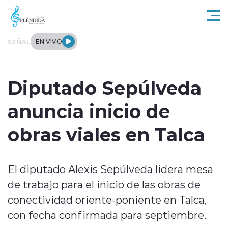
Click acá para ir directamente al contenido
SEÑAL
EN VIVO
Actualidad
Diputado Sepúlveda
Regional
anuncia inicio de
Tendencias
obras viales en Talca
Internacional
El diputado Alexis Sepúlveda lidera mesa
Entrevistas
de trabajo para el inicio de las obras de
Deportes
conectividad oriente-poniente en Talca,
con fecha confirmada para septiembre.