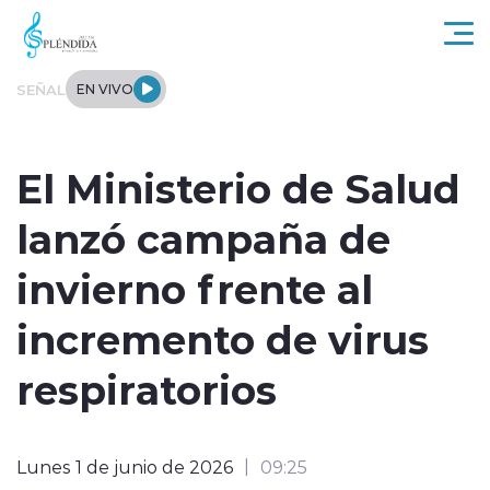
Click acá para ir directamente al contenido
SEÑAL
EN VIVO
Actualidad
El Ministerio de Salud
Regional
lanzó campaña de
Tendencias
invierno frente al
Internacional
incremento de virus
Entrevistas
respiratorios
Deportes
Lunes 1 de junio de 2026
09:25