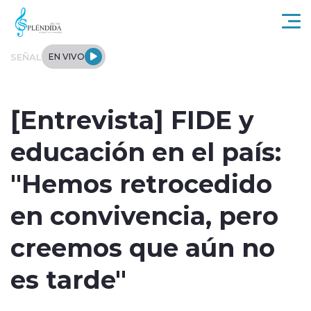
Click acá para ir directamente al contenido
SEÑAL
EN VIVO
Actualidad
[Entrevista] FIDE y
Regional
educación en el país:
Tendencias
"Hemos retrocedido
Internacional
en convivencia, pero
Entrevistas
creemos que aún no
Deportes
es tarde"