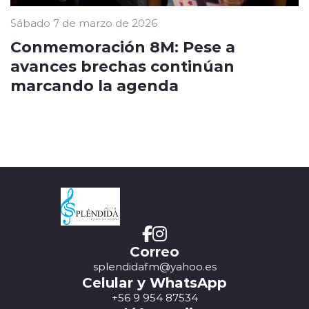
Sábado 7 de marzo de 2026
Conmemoración 8M: Pese a
avances brechas continúan
marcando la agenda
Correo
splendidafm@yahoo.es
Celular y WhatsApp
+56 9 954 87534