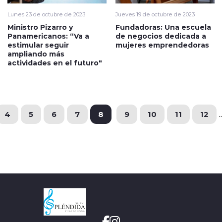
Lunes 23 de octubre de 2023
Jueves 19 de octubre de 2023
Ministro Pizarro y
Fundadoras: Una escuela
Panamericanos: “Va a
de negocios dedicada a
estimular seguir
mujeres emprendedoras
ampliando más
actividades en el futuro"
4
5
6
7
8
9
10
11
12
..