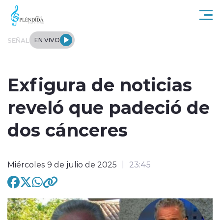
Click acá para ir directamente al contenido
SEÑAL
EN VIVO
Actualidad
Exfigura de noticias
Regional
reveló que padeció de
Tendencias
dos cánceres
Internacional
Miércoles 9 de julio de 2025
23:45
Entrevistas
Deportes