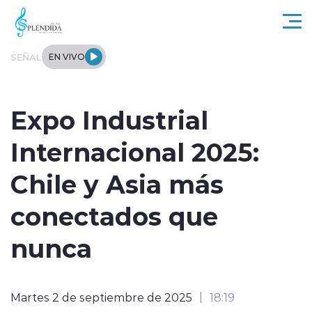
Click acá para ir directamente al contenido
SEÑAL
EN VIVO
Actualidad
Expo Industrial
Regional
Internacional 2025:
Tendencias
Chile y Asia más
Internacional
conectados que
Entrevistas
nunca
Deportes
Martes 2 de septiembre de 2025
18:19