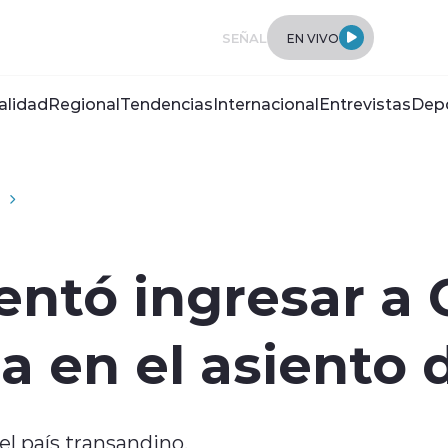
SEÑAL
EN VIVO
alidad
Regional
Tendencias
Internacional
Entrevistas
Dep
entó ingresar a 
 en el asiento d
l país transandino.