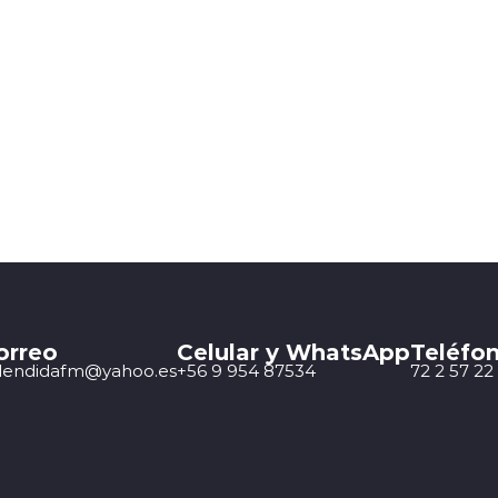
orreo
Celular y WhatsApp
Teléfon
lendidafm@yahoo.es
+56 9 954 87534
72 2 57 22