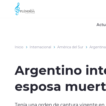
Click acá para ir directamente al contenido
Actu
Inicio
Internacional
América del Sur
Argentina
Argentino int
esposa muerta
Tenía una orden de captura vigente en e