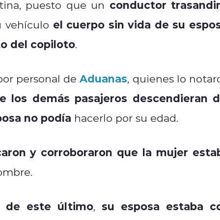
conductor trasandi
ina, puesto que un
el cuerpo sin vida de su espo
 vehículo
to del copiloto
.
Aduanas
 por personal de
, quienes lo notar
ue los demás pasajeros descendieran d
posa no podía
hacerlo por su edad.
caron y corroboraron que la mujer esta
hombre.
s de este último
su esposa estaba c
,