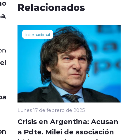
no
Relacionados
sa
,
Internacional
on
el
ba
Lunes 17 de febrero de 2025
Crisis en Argentina: Acusan
on
a Pdte. Milei de asociación