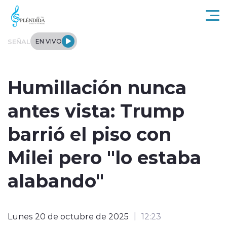
Click acá para ir directamente al contenido
SEÑAL
EN VIVO
Actualidad
Humillación nunca
Regional
antes vista: Trump
Tendencias
barrió el piso con
Internacional
Milei pero "lo estaba
Entrevistas
alabando"
Deportes
Lunes 20 de octubre de 2025
12:23