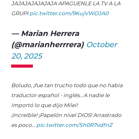
JAJAJAJAJAJAJA APAGUENLE LA TV A LA
GRUPI
pic.twitter.com/9KujVWOJA0
— Marian Herrera
(@marianherrrera)
October
20, 2025
Boludo, ¡fue tan trucho todo que no había
traductor español - inglés...A nadie le
importó lo que dijo Milei!
¡Increíble! ¡Papelón nivel DIOS! Arrastrado
es poco…
pic.twitter.com/Sh0R7vdfnZ