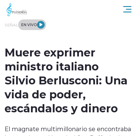
Click acá para ir directamente al contenido
SEÑAL
EN VIVO
Actualidad
Muere exprimer
Regional
ministro italiano
Tendencias
Silvio Berlusconi: Una
Internacional
vida de poder,
Entrevistas
escándalos y dinero
Deportes
El magnate multimillonario se encontraba