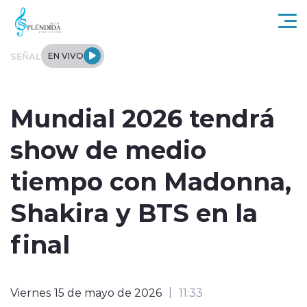
Click acá para ir directamente al contenido
SEÑAL
EN VIVO
Actualidad
Mundial 2026 tendrá
Regional
show de medio
Tendencias
tiempo con Madonna,
Internacional
Shakira y BTS en la
Entrevistas
final
Deportes
Viernes 15 de mayo de 2026
11:33