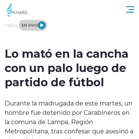
Click acá para ir directamente al contenido
SEÑAL
EN VIVO
Actualidad
Lo mató en la cancha
Regional
con un palo luego de
Tendencias
partido de fútbol
Internacional
Durante la madrugada de este martes, un
Entrevistas
hombre fue detenido por Carabineros en
Deportes
la comuna de Lampa, Región
Metropolitana, tras confesar que asesinó a