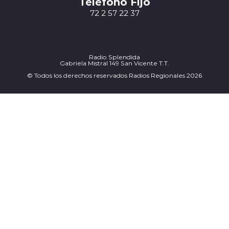
Teléfono Fijo
72 2 57 22 37
Radio Splendida
Gabriela Mistral 149 San Vicente T.T.
© Todos los derechos reservados Radios Regionales 2026