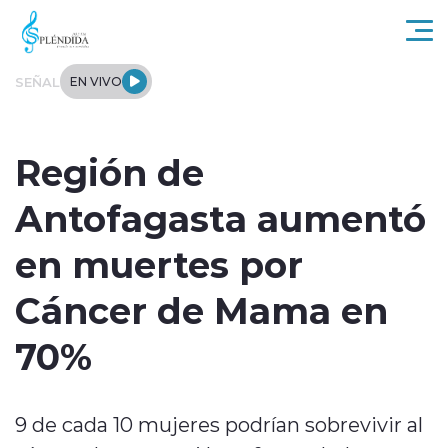
Click acá para ir directamente al contenido
SEÑAL
EN VIVO
Actualidad
Región de
Regional
Antofagasta aumentó
Tendencias
en muertes por
Internacional
Cáncer de Mama en
Entrevistas
70%
Deportes
9 de cada 10 mujeres podrían sobrevivir al