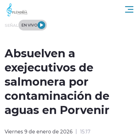
Click acá para ir directamente al contenido
SEÑAL
EN VIVO
Actualidad
Absuelven a
Regional
exejecutivos de
Tendencias
salmonera por
Internacional
contaminación de
Entrevistas
aguas en Porvenir
Deportes
Viernes 9 de enero de 2026
15:17