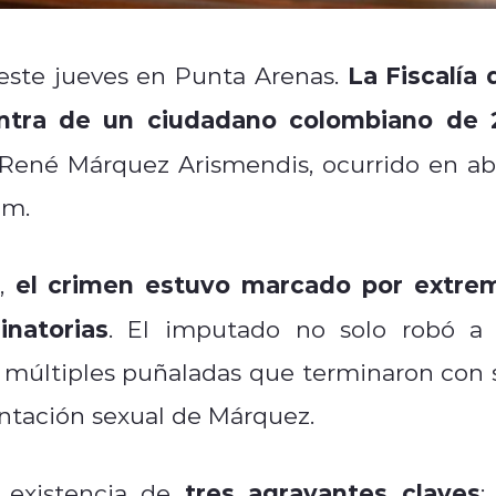
La Fiscalía 
 este jueves en Punta Arenas.
ntra de un ciudadano colombiano de 
 René Márquez Arismendis, ocurrido en abr
um.
el crimen estuvo marcado por extre
o,
inatorias
. El imputado no solo robó a 
ó múltiples puñaladas que terminaron con 
entación sexual de Márquez.
tres agravantes claves
 existencia de
: