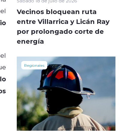
Sábado 18 de julio de 2026
el
Vecinos bloquean ruta
entre Villarrica y Licán Ray
io
por prolongado corte de
energía
el
ue
Regionales
lo
os