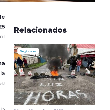
de
25
Relacionados
il
Regionales
ma
la
su
 la