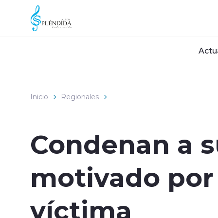
Click acá para ir directamente al contenido
Actu
Inicio
Regionales
Condenan a s
motivado por 
víctima