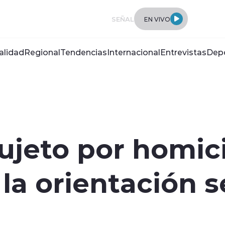
SEÑAL
EN VIVO
alidad
Regional
Tendencias
Internacional
Entrevistas
Dep
ujeto por homic
la orientación s