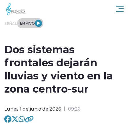
Click acá para ir directamente al contenido
SEÑAL
EN VIVO
Actualidad
Dos sistemas
Regional
frontales dejarán
Tendencias
lluvias y viento en la
Internacional
zona centro-sur
Entrevistas
Lunes 1 de junio de 2026
09:26
Deportes