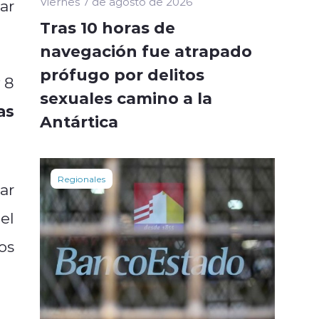
Viernes 7 de agosto de 2026
ar
Tras 10 horas de
navegación fue atrapado
prófugo por delitos
 8
sexuales camino a la
as
Antártica
Regionales
ar
el
los