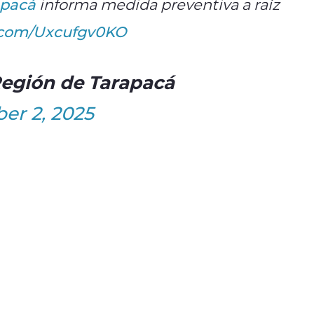
apacá
informa medida preventiva a raíz
r.com/Uxcufgv0KO
egión de Tarapacá
r 2, 2025