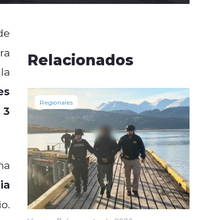
de
ra
Relacionados
la
es
Regionales
 3
ma
ia
o.