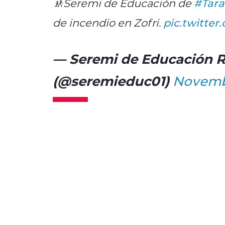
🚸Seremi de Educación de
#Tar
de incendio en Zofri.
pic.twitte
— Seremi de Educación R
(@seremieduc01)
Novembe