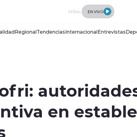
SEÑAL
EN VIVO
alidad
Regional
Tendencias
Internacional
Entrevistas
Dep
ofri: autoridade
ntiva en establ
s