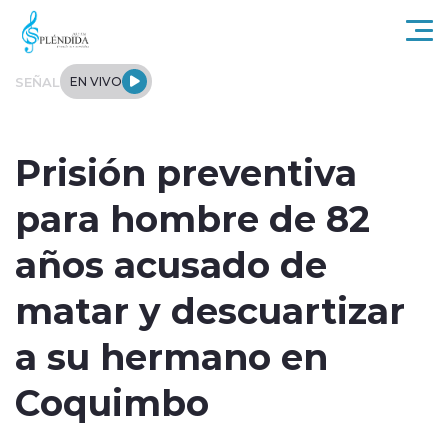
Click acá para ir directamente al contenido
SEÑAL
EN VIVO
Actualidad
Prisión preventiva
Regional
para hombre de 82
Tendencias
años acusado de
Internacional
matar y descuartizar
Entrevistas
a su hermano en
Deportes
Coquimbo