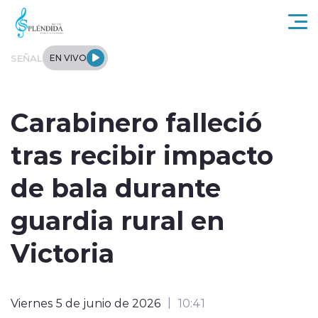
Click acá para ir directamente al contenido
SEÑAL
EN VIVO
Actualidad
Carabinero falleció
Regional
tras recibir impacto
Tendencias
de bala durante
Internacional
guardia rural en
Entrevistas
Victoria
Deportes
Viernes 5 de junio de 2026
10:41